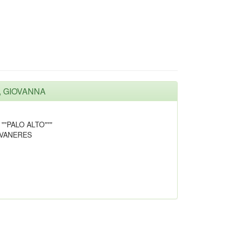
I, GIOVANNA
 ""PALO ALTO"""
AVANERES