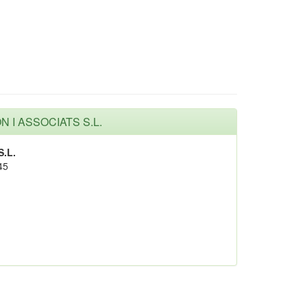
ON I ASSOCIATS S.L.
.L.
45