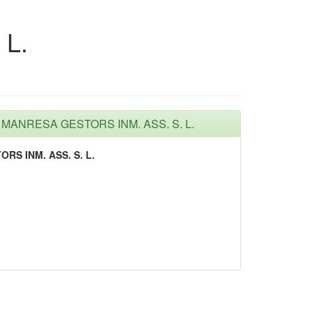
L.
S MANRESA GESTORS INM. ASS. S. L.
S INM. ASS. S. L.