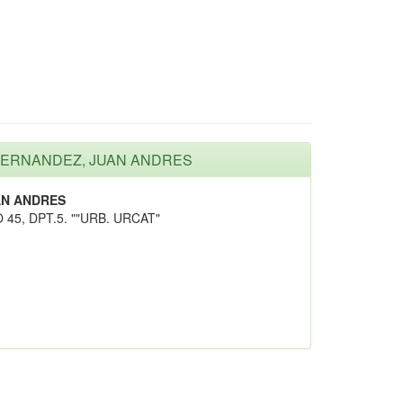
R HERNANDEZ, JUAN ANDRES
AN ANDRES
45, DPT.5. ""URB. URCAT"